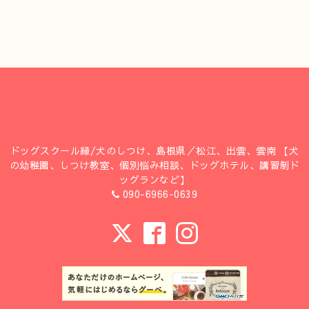
ドッグスクール縁/犬のしつけ、島根県／松江、出雲、雲南 【犬
の幼稚園、しつけ教室、個別悩み相談、ドッグホテル、講習制ド
ッグランなど】
090-6966-0639