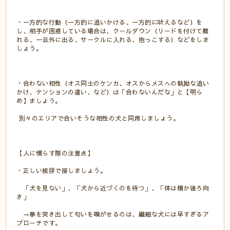
・一方的な行動（一方的に追いかける、一方的に吠えるなど）を
し、相手が困惑している場合は、クールダウン（リードを付けて離
れる、一旦外に出る、サークルに入れる、抱っこする）などをしま
しょう。
・合わない相性（オス同士のケンカ、オスからメスへの執拗な追い
かけ、テンションの違い、など）は「合わないんだな」と【明ら
め】ましょう。
別々のエリアで合いそうな相性の犬と同席しましょう。
【人に慣らす際の注意点】
・正しい挨拶で接しましょう。
「犬を見ない」、「犬から近づくのを待つ」、「体は横か後ろ向
き」
→拳を突き出して匂いを嗅がせるのは、繊細な犬には早すぎるア
プローチです。