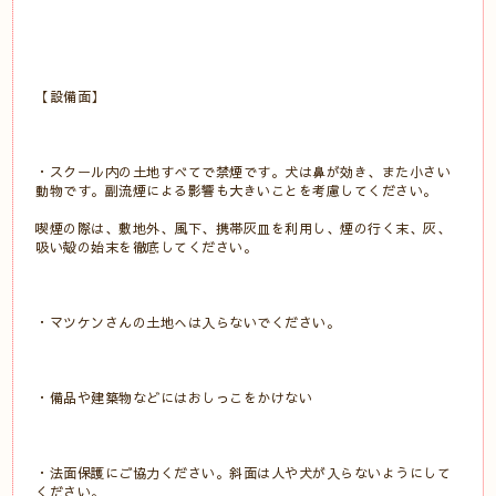
【設備面】
・スクール内の土地すべてで禁煙です。犬は鼻が効き、また小さい
動物です。副流煙による影響も大きいことを考慮してください。
喫煙の際は、敷地外、風下、携帯灰皿を利用し、煙の行く末、灰、
吸い殻の始末を徹底してください。
・マツケンさんの土地へは入らないでください。
・備品や建築物などにはおしっこをかけない
・法面保護にご協力ください。斜面は人や犬が入らないようにして
ください。