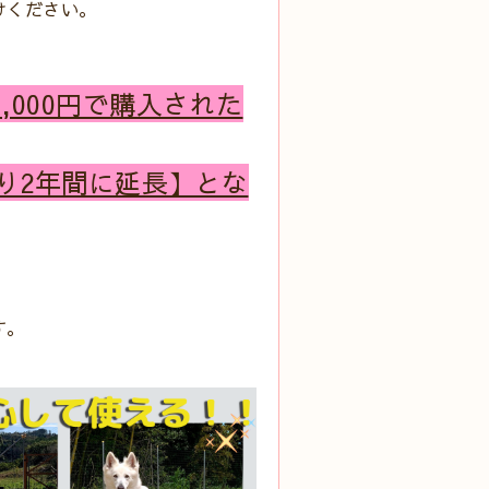
けください。
,000円で購入された
り2年間に延長】とな
す。