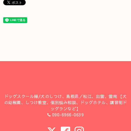
ドッグスクール縁/犬のしつけ、島根県／松江、出雲、雲南 【犬
の幼稚園、しつけ教室、個別悩み相談、ドッグホテル、講習制ド
ッグランなど】
090-6966-0639