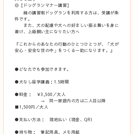
🟡【ドッグランマナー講習】
縁の講習制ドッグランを利用する方は、受講が条
件です。
また、犬の配慮や犬への好ましい振る舞いを身に
着け、上級飼い主になりたい方へ
『これからのあなたの行動のひとつひとつが、「犬が
安心・安全な世の中」をつくる一助になります。』
●どなたでも参加できます。
●犬なし座学講義：1.5時間
●料金： ￥3,500／大人
→ 同一家庭内の方は二人目以降
■1,500円／大人
●支払い方法： 現地払い（現金、QR）
●持ち物： 筆記用具、メモ用紙